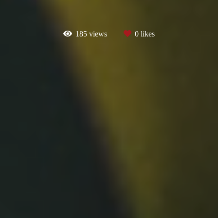
185
views
0
likes